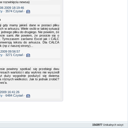
 w rozwinięciu newsa)
06 2009 18:19:46
zy
· 3574 Czytań ·
a
ji gdy mamy jakieś dane w postaci pliku
ch w arkuszu. Wiele osób w takiej sytuacji
 jednego pliku do drugiego. Nie powiem, że
ecie sami. Ale powiem, że prosicie się o
u. Tymczasem zarówno Excel jak i CALC
onwersją tekstu do arkusza. Dla CALCA
k (np z naszej strony)...
 2009 09:56:57
zy
· 3271 Czytań ·
esie powinny spotkać się przebiegi dwu
resach wartości i aby wykres nie wyszedł
byt duży wygodnie posłużyć się dwiema
la różnych wielkości. Jak to jednak zrobić?
ews'a.
 2009 16:41:26
zy
· 6484 Czytań ·
1543977
Unikalnych wizyt