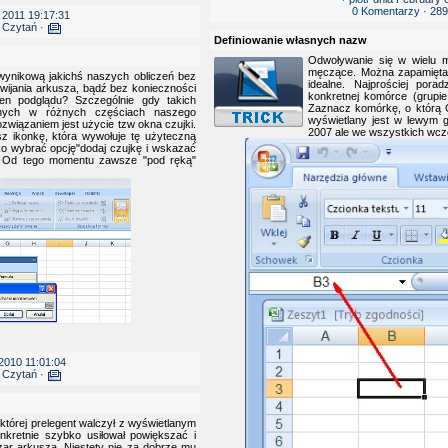
0 Komentarzy
· 289
 2011 19:17:31
 Czytań ·
Definiowanie własnych nazw
Odwoływanie się w wielu m
męczące. Można zapamiętać j
wynikową jakichś naszych obliczeń bez
idealne. Najprościej pora
ijania arkusza, bądź bez konieczności
konkretnej komórce (grupi
ien podglądu? Szczególnie gdy takich
Zaznacz komórkę, o którą C
onych w różnych częściach naszego
wyświetlany jest w lewym 
związaniem jest użycie tzw okna czujki.
2007 ale we wszystkich wcze
z ikonkę, która wywołuje tę użyteczną
ko wybrać opcję"dodaj czujkę i wskazać
. Od tego momentu zawsze "pod ręką"
2010 11:01:04
 Czytań ·
a której prelegent walczył z wyświetlanym
nkretnie szybko usiłował powiększać i
ar arkusza. Niestety nie za dobrze mu