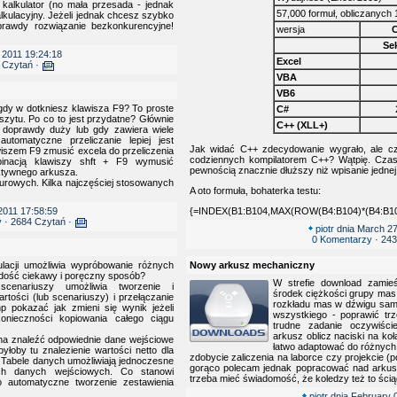
kalkulator (no mała przesada - jednak
57,000 formuł, obliczanych 
alkulacyjny. Jeżeli jednak chcesz szybko
oprawdy rozwiązanie bezkonkurencyjne!
wersja
C
Se
 2011 19:24:18
Excel
 Czytań ·
VBA
VB6
y w dotkniesz klawisza F9? To proste
C#
szytu. Po co to jest przydatne? Głównie
C++ (XLL+)
 doprawdy duży lub gdy zawiera wiele
utomatyczne przeliczanie lepiej jest
Jak widać C++ zdecydowanie wygrało, ale cz
szem F9 zmusić excela do przeliczenia
codziennych kompilatorem C++? Wątpię. Czas
inacją klawiszy shft + F9 wymusić
pewnością znacznie dłuższy niż wpisanie jednej
aktywnego arkusza.
urowych. Kilka najczęściej stosowanych
A oto formuła, bohaterka testu:
2011 17:58:59
{=INDEX(B1:B104,MAX(ROW(B4:B104)*(B4:B10
y
· 2684 Czytań ·
piotr
dnia March 27
0 Komentarzy
· 243
lacji umożliwia wypróbowanie różnych
Nowy arkusz mechaniczny
 dość ciekawy i poręczny sposób?
W strefie download zamieś
cenariuszy umożliwia tworzenie i
środek ciężkości grupy mas 
rtości (lub scenariuszy) i przełączanie
rozkładu mas w dźwigu sam
p pokazać jak zmieni się wynik jeżeli
wszystkiego - poprawić trz
onieczności kopiowania całego ciągu
trudne zadanie oczywiści
arkusz oblicz naciski na koł
żna znaleźć odpowiednie dane wejściowe
łatwo adaptować do różnych 
łoby tu znalezienie wartości netto dla
zdobycie zaliczenia na laborce czy projekcie 
ej Tabele danych umożliwiają jednoczesne
gorąco polecam jednak popracować nad arkus
ch danych wejściowych. Co stanowi
trzeba mieć świadomość, że koledzy też to ścią
 automatyczne tworzenie zestawienia
piotr
dnia February 