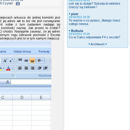
24/07/2013 09:43
9 Czytań ·
coś się tu dzieje? Szkoda bi niektóre
rzeczy są ciekawe !
piotr
iejscach arkusza do jednej komórki jest
23/10/2012 16:38
To ważne o co pytasz, dlatego masz
ej adres ale to też nie jest rozwiązanie
całego newsa
dzić sobie z tym zadaniem nadając tej
e komórek) nazwę. Jak prosto to zrobić?
Bulbula
i chodzi. Następnie zauważ, że jej adres
23/10/2012 15:29
górnym rogu (obrazek pochodzi z Excela
Co w Calcu odpowiada F4 z excela?
śniejszych jest to w tym samym miejscu):
Archiwum