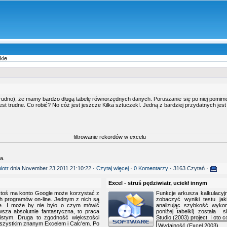
kie
udno), że mamy bardzo długą tabelę równorzędnych danych. Poruszanie się po niej pomimo 
jest trudne. Co robić? No cóż jest jeszcze Kilka sztuczek!. Jedną z bardziej przydatnych jest
a.
piotr
dnia November 23 2011 21:10:22 ·
Czytaj więcej
·
0 Komentarzy
· 3163 Czytań ·
Excel - struś pędziwiatr, uciekł innym
 ktoś ma konto Google może korzystać z
Funkcje arkusza kalkulacyj
h programów on-line. Jednym z nich są
zobaczyć wyniki testu ja
le. I może by nie było o czym mówić
analizując szybkość wykon
sza absolutnie fantastyczna, to praca
poniżej tabelki) została 
istym. Druga to zgodność większości
Studio (2003) project. I oto 
szystkim znanym Excelem i Calc'em. Po
Wydajność (Excel 2003)