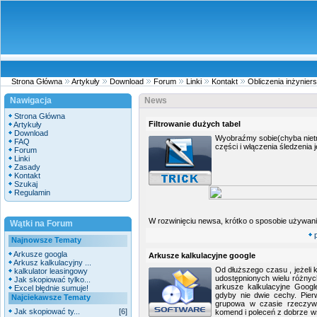
Strona Główna
Artykuły
Download
Forum
Linki
Kontakt
Obliczenia inżyniers
Nawigacja
News
Strona Główna
Filtrowanie dużych tabel
Artykuły
Download
Wyobraźmy sobie(chyba nietr
FAQ
części i włączenia śledzenia 
Forum
Linki
Zasady
Kontakt
Szukaj
Regulamin
W rozwinięciu newsa, krótko o sposobie używani
Wątki na Forum
Najnowsze Tematy
Arkusze googla
Arkusze kalkulacyjne google
Arkusz kalkulacyjny ...
Od dłuższego czasu , jeżeli
kalkulator leasingowy
udostępnionych wielu różnyc
Jak skopiować tylko...
arkusze kalkulacyjne Goog
Excel błędnie sumuje!
gdyby nie dwie cechy. Pierw
Najciekawsze Tematy
grupowa w czasie rzeczyw
Jak skopiować ty...
[6]
komend i poleceń z dobrze w