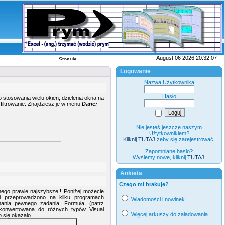
August 06 2026 20:32:07
Stosujemy pliki cookies
wi�cej
Logowanie
Nazwa Użytkownika
Hasło
stosowania wielu okien, dzielenia okna na
 filtrowanie. Znajdziesz je w menu
Dane:
Nie jesteś jeszcze naszym
Użytkownikiem?
Kilknij TUTAJ
żeby się zarejestrować.
Zapomniane hasło?
Wyślemy nowe, kliknij
TUTAJ
.
Ankieta
Czego mi brakuje?
nego prawie najszybsze!! Poniżej możecie
ki przeprowadzono na kilku programach
Wiadomości i nowinek
ania pewnego zadania. Formuła, (patrz
skonwertowana do różnych typów Visual
Więcej arkuszy do załadowania
co się okazało