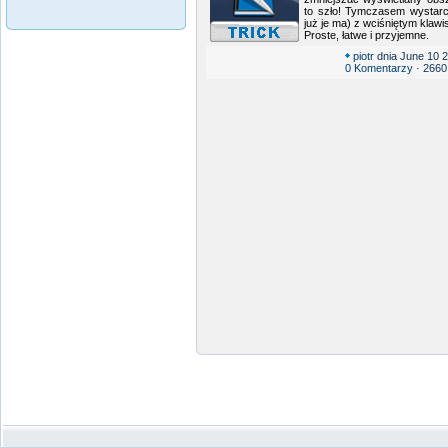
to szło! Tymczasem wystarc
już je ma) z wciśniętym kla
Proste, łatwe i przyjemne.
piotr
dnia June 10 2
0 Komentarzy
· 2660