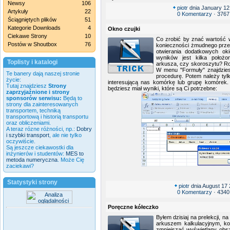
Newsy
106
piotr
dnia January 12
Artykuły
22
0 Komentarzy
· 3767
Ściągniętych plików
51
Kategorie Downloads
4
Okno czujki
Ciekawe Strony
10
Co zrobić by znać wartość 
Postów w Shoutbox
76
konieczności żmudnego przew
otwierania dodatkowych ok
wyników jest kilka położ
Toplisty i katalogi
arkusza, czy skoroszytu? Ro
W menu "Formuły" znajdzies
Te banery dają naszej stronie
procedurę. Potem należy tyl
życie:
interesującą nas komórkę lub grupę komórek
Tutaj znajdziesz
Strony
będziesz miał wyniki, które są Ci potrzebne:
zaprzyjaźnione i strony
sponsorów serwisu:
Będą to
strony dla zainteresowanych
transportem, techniką
transportową i historią transportu
oraz obliczeniami.
A teraz rózne różności, np.:
Dobry
i szybki transport
, ale nie tylko
oczywiście.
Są jeszcze ciekawostki dla
inżynierów i studentów:
MES to
metoda numeryczna
. Może Cię
zaciekawi?
Statystyki strony
piotr
dnia August 17 
0 Komentarzy
· 4340
Poręczne kółeczko
Byłem dzisiaj na prelekcji, n
arkuszem kalkulacyjnym, ko
zmniejszać wyświetlany obsz