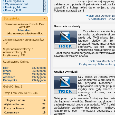
Excel błędnie s...
[6]
za tym jest raczej wygodny 
Wyszukiwanie dat ...
[6]
całkiem sporo potrafi) niż pełnokrwisty arkusz k
Funkcje, Arkusze ...
[6]
uzgodnić z kolegą jakieś dane, to jest to d
Pomocy!!!!!!!!!
[5]
Polecam, sprawdź sam!
piotr
dnia October 18
Statystyka
0 Komentarzy
· 2482
Darmowe arkusze Excel i Calc
Do excela na skróty
WITAMY:
Allenelord
Czy wiesz co się stanie gd
jako nowego użytkownika.
wymusisz przeliczenie skoro
wtedy gdy Twój arkusz jest
Zarejestrowanch Uzytkowników:
istotnych błędów tak, że a
192
wyłączyć. Wtedy można klawi
skoroszytu lub też komb
Super Administratorzy: 1
przeliczenie tylko aktualnie 
Administratorzy: 0
Jest więcej takich poręcznych skrótów klawiat
Użytkownicy: 191
zawiera rozwinięcie news'a.
piotr
dnia March 17 
Użytkownicy Online:
Czytaj więcej
·
0 Komentarz
piotr
182 tygodni
grzesiu
250 tygodni
Analiza symulacji
Waldi
490 tygodni
Czy wiesz, że Analiza symu
Allenelord
492 tygodni
wartości formuł w arkuszu w
Dannyitaks
494 tygodni
Na przykład Menedżer s
zapisywanie różnych grup wa
Gości Online: 1
między nimi. (gdy chcesz n
zmienimy założenia, bez k
Twoje IP to: 216.73.216.246
obliczeń.)
Dalej przy użyciu polecenia Szukaj wyniku mo
Kategorie Forum
14
dla żądanych wyników. Banalnym przykładem by
Wątki na Forum
21
zadanej wartości brutto przy podatku VAT. I dal
wyświetlenie wyników dla różnych możliwy
Posty na Forum
82
rozszerzenie opci menedżera scenariuszy o
Komentarzy
19
wyników.