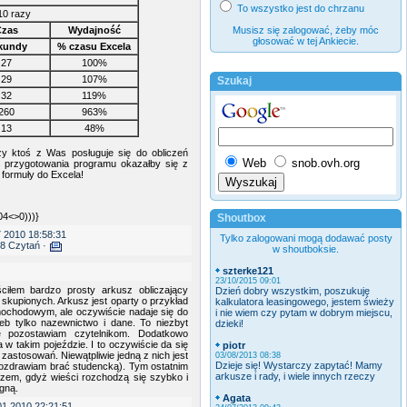
To wszystko jest do chrzanu
10 razy
zas
Wydajność
Musisz się zalogować, żeby móc
głosować w tej Ankiecie.
kundy
% czasu Excela
27
100%
29
107%
Szukaj
32
119%
260
963%
13
48%
y ktoś z Was posługuje się do obliczeń
Web
snob.ovh.org
 przygotowania programu okazałby się z
 formuły do Excela!
4<>0)))}
Shoutbox
 2010 18:58:31
Tylko zalogowani mogą dodawać posty
8 Czytań ·
w shoutboksie.
szterke121
23/10/2015 09:01
ciłem bardzo prosty arkusz obliczający
Dzień dobry wszystkim, poszukuję
skupionych. Arkusz jest oparty o przykład
kalkulatora leasingowego, jestem świeży
ochodowym, ale oczywiście nadaje się do
i nie wiem czy pytam w dobrym miejscu,
eb tylko nazewnictwo i dane. To niezbyt
dzieki!
e pozostawiam czytelnikom. Dodatkowo
a w takim pojeździe. I to oczywiście da się
piotr
zastosowań. Niewątpliwie jedną z nich jest
03/08/2013 08:38
Dzieje się! Wystarczy zapytać! Mamy
(pozdrawiam brać studencką). Tym ostatnim
arkusze i rady, i wiele innych rzeczy
zem, gdyż wieści rozchodzą się szybko i
gną.
Agata
01 2010 22:21:51