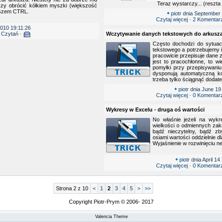
Teraz wystarczy... (reszta
zy obrócić kółkiem myszki (większość
wiszem CTRL.
piotr
dnia September 
Czytaj więcej
·
2 Komentar
010 19:11:26
 Czytań ·
Wczytywanie danych tekstowych do arkusz
Często dochodzi do sytuac
tekstowego a potrzebujemy i
pracowicie przepisuje dane z
jest to pracochłonne, to wi
pomyłki przy przepisywani
dysponują automatyczną k
trzeba tylko ściągnąć dodate
piotr
dnia June 19
Czytaj więcej
·
0 Komentar
Wykresy w Excelu - druga oś wartości
No właśnie jeżeli na wykr
wielkości o odmiennych zak
bądź nieczytelny, bądź z
osiami wartości oddzielnie d
Wyjaśnienie w rozwinięciu n
piotr
dnia April 14
Czytaj więcej
·
0 Komentar
Strona 2 z 10
<
1
2
3
4
5
>
>>
Copyright Piotr-Prym © 2006- 2017
Valencia Theme