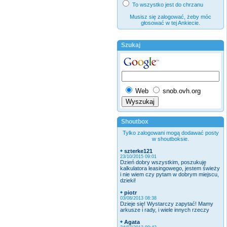
To wszystko jest do chrzanu
Musisz się zalogować, żeby móc
głosować w tej Ankiecie.
Szukaj
Web
snob.ovh.org
Shoutbox
Tylko zalogowani mogą dodawać posty
w shoutboksie.
szterke121
23/10/2015 09:01
Dzień dobry wszystkim, poszukuję
kalkulatora leasingowego, jestem świeży
i nie wiem czy pytam w dobrym miejscu,
dzieki!
piotr
03/08/2013 08:38
Dzieje się! Wystarczy zapytać! Mamy
arkusze i rady, i wiele innych rzeczy
Agata