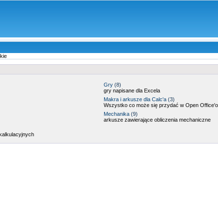
kie
Gry
(8)
gry napisane dla Excela
Makra i arkusze dla Calc'a
(3)
Wszystko co może się przydać w Open Office'
Mechanika
(9)
arkusze zawierające obliczenia mechaniczne
kalkulacyjnych