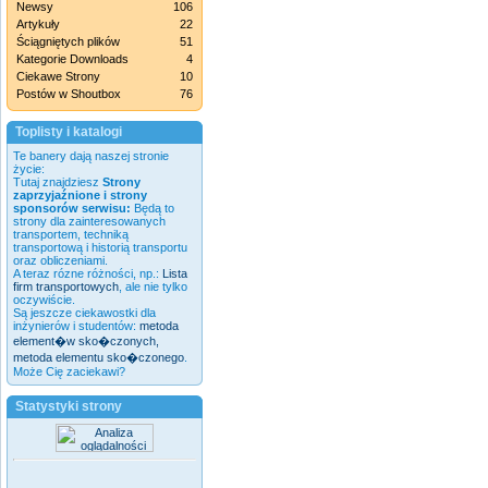
Newsy
106
Artykuły
22
Ściągniętych plików
51
Kategorie Downloads
4
Ciekawe Strony
10
Postów w Shoutbox
76
Toplisty i katalogi
Te banery dają naszej stronie
życie:
Tutaj znajdziesz
Strony
zaprzyjaźnione i strony
sponsorów serwisu:
Będą to
strony dla zainteresowanych
transportem, techniką
transportową i historią transportu
oraz obliczeniami.
A teraz rózne różności, np.:
Lista
firm transportowych
, ale nie tylko
oczywiście.
Są jeszcze ciekawostki dla
inżynierów i studentów:
metoda
element�w sko�czonych,
metoda elementu sko�czonego
.
Może Cię zaciekawi?
Statystyki strony