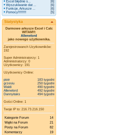
Excel błędnie s...
[6]
Wyszukiwanie dat ...
[6]
Funkcje, Arkusze ...
[6]
Pomocy!!!!!!!!!
[5]
Statystyka
Darmowe arkusze Excel i Calc
WITAMY:
Allenelord
jako nowego użytkownika.
Zarejestrowanch Uzytkowników:
192
Super Administratorzy: 1
Administratorzy: 0
Użytkownicy: 191
Użytkownicy Online:
piotr
183 tygodni
grzesiu
250 tygodni
Waldi
490 tygodni
Allenelord
492 tygodni
Dannyitaks
494 tygodni
Gości Online: 1
Twoje IP to: 216.73.216.150
Kategorie Forum
14
Wątki na Forum
21
Posty na Forum
82
Komentarzy
19