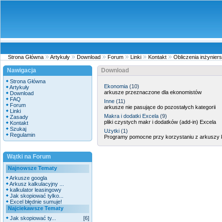
Strona Główna
Artykuły
Download
Forum
Linki
Kontakt
Obliczenia inżyniers
Nawigacja
Download
Strona Główna
Ekonomia
(10)
Artykuły
arkusze przeznaczone dla ekonomistów
Download
FAQ
Inne
(11)
Forum
arkusze nie pasujące do pozostałych kategorii
Linki
Makra i dodatki Excela
(9)
Zasady
pliki czystych makr i dodatków (add-in) Excela
Kontakt
Szukaj
Użytki
(1)
Regulamin
Programy pomocne przy korzystaniu z arkuszy 
Wątki na Forum
Najnowsze Tematy
Arkusze googla
Arkusz kalkulacyjny ...
kalkulator leasingowy
Jak skopiować tylko...
Excel błędnie sumuje!
Najciekawsze Tematy
Jak skopiować ty...
[6]