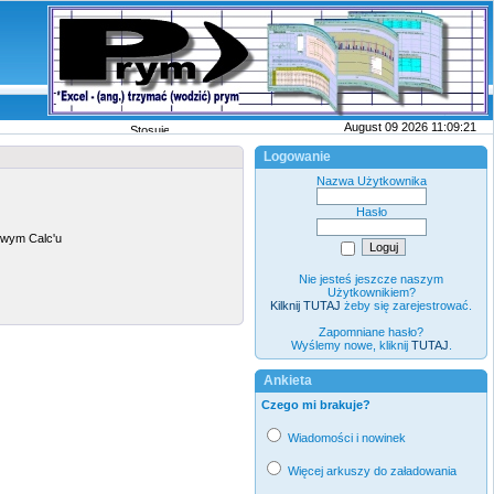
August 09 2026 11:09:21
Stosujemy pliki cookies
wi�cej
Logowanie
Nazwa Użytkownika
Hasło
owym Calc'u
Nie jesteś jeszcze naszym
Użytkownikiem?
Kilknij TUTAJ
żeby się zarejestrować.
Zapomniane hasło?
Wyślemy nowe, kliknij
TUTAJ
.
Ankieta
Czego mi brakuje?
Wiadomości i nowinek
Więcej arkuszy do załadowania