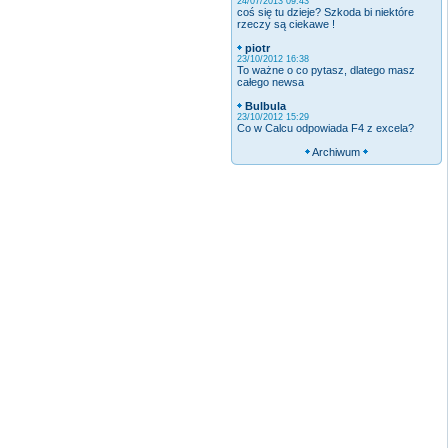
24/07/2013 09:43
coś się tu dzieje? Szkoda bi niektóre
rzeczy są ciekawe !
piotr
23/10/2012 16:38
To ważne o co pytasz, dlatego masz
całego newsa
Bulbula
23/10/2012 15:29
Co w Calcu odpowiada F4 z excela?
Archiwum