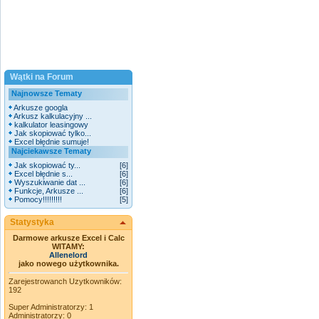
Wątki na Forum
Najnowsze Tematy
Arkusze googla
Arkusz kalkulacyjny ...
kalkulator leasingowy
Jak skopiować tylko...
Excel błędnie sumuje!
Najciekawsze Tematy
Jak skopiować ty...
[6]
Excel błędnie s...
[6]
Wyszukiwanie dat ...
[6]
Funkcje, Arkusze ...
[6]
Pomocy!!!!!!!!!
[5]
Statystyka
Darmowe arkusze Excel i Calc
WITAMY:
Allenelord
jako nowego użytkownika.
Zarejestrowanch Uzytkowników:
192
Super Administratorzy: 1
Administratorzy: 0