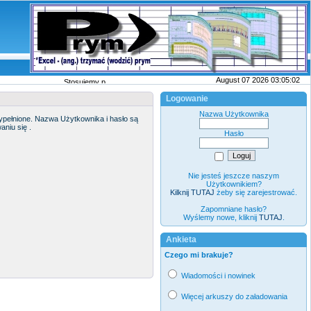
August 07 2026 03:05:02
Stosujemy pliki cookies
wi�cej
Logowanie
Nazwa Użytkownika
pełnione. Nazwa Użytkownika i hasło są
niu się .
Hasło
Nie jesteś jeszcze naszym
Użytkownikiem?
Kilknij TUTAJ
żeby się zarejestrować.
Zapomniane hasło?
Wyślemy nowe, kliknij
TUTAJ
.
Ankieta
Czego mi brakuje?
Wiadomości i nowinek
Więcej arkuszy do załadowania