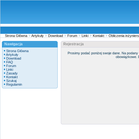
Strona Główna
Artykuły
Download
Forum
Linki
Kontakt
Obliczenia inżyniers
Nawigacja
Rejestracja
Strona Główna
Prosimy podać poniżej swoje dane. Na podany 
Artykuły
obowiązkowe. D
Download
FAQ
Forum
Linki
Zasady
Kontakt
Szukaj
Regulamin