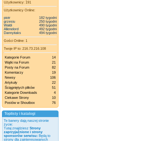
Użytkownicy: 191
Użytkownicy Online:
piotr
182 tygodni
grzesiu
250 tygodni
Waldi
490 tygodni
Allenelord
492 tygodni
Dannyitaks
494 tygodni
Gości Online: 1
Twoje IP to: 216.73.216.108
Kategorie Forum
14
Wątki na Forum
21
Posty na Forum
82
Komentarzy
19
Newsy
106
Artykuły
22
Ściągniętych plików
51
Kategorie Downloads
4
Ciekawe Strony
10
Postów w Shoutbox
76
Toplisty i katalogi
Te banery dają naszej stronie
życie:
Tutaj znajdziesz
Strony
zaprzyjaźnione i strony
sponsorów serwisu:
Będą to
strony dla zainteresowanych