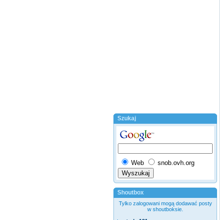
Szukaj
Web
snob.ovh.org
Shoutbox
Tylko zalogowani mogą dodawać posty
w shoutboksie.