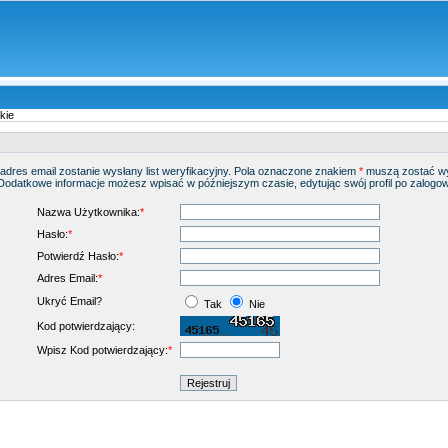
kie
adres email zostanie wysłany list weryfikacyjny. Pola oznaczone znakiem
*
muszą zostać wy
odatkowe informacje możesz wpisać w późniejszym czasie, edytując swój profil po zalogowa
Nazwa Użytkownika:
*
Hasło:
*
Potwierdź Hasło:
*
Adres Email:
*
Ukryć Email?
Tak
Nie
Kod potwierdzający:
Wpisz Kod potwierdzający:
*