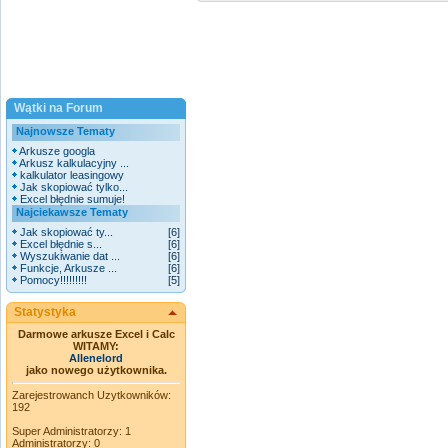
Wątki na Forum
Najnowsze Tematy
Arkusze googla
Arkusz kalkulacyjny ...
kalkulator leasingowy
Jak skopiować tylko...
Excel błędnie sumuje!
Najciekawsze Tematy
Jak skopiować ty...
[6]
Excel błędnie s...
[6]
Wyszukiwanie dat ...
[6]
Funkcje, Arkusze ...
[6]
Pomocy!!!!!!!!!
[5]
Statystyka
Darmowe arkusze Excel i Calc
WITAMY:
Allenelord
jako nowego użytkownika.
Zarejestrowanch Uzytkowników:
192
Super Administratorzy: 1
Administratorzy: 0