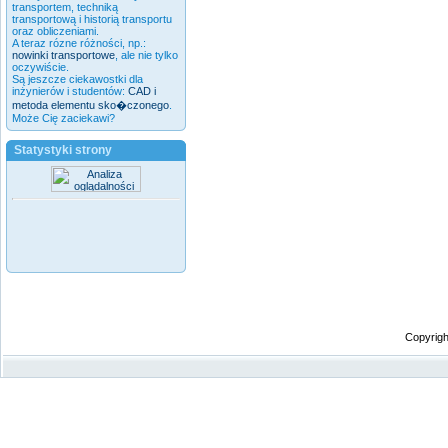
transportem, techniką
transportową i historią transportu
oraz obliczeniami.
A teraz rózne różności, np.:
nowinki transportowe
, ale nie tylko
oczywiście.
Są jeszcze ciekawostki dla
inżynierów i studentów:
CAD i
metoda elementu sko�czonego
.
Może Cię zaciekawi?
Statystyki strony
Copyrigh