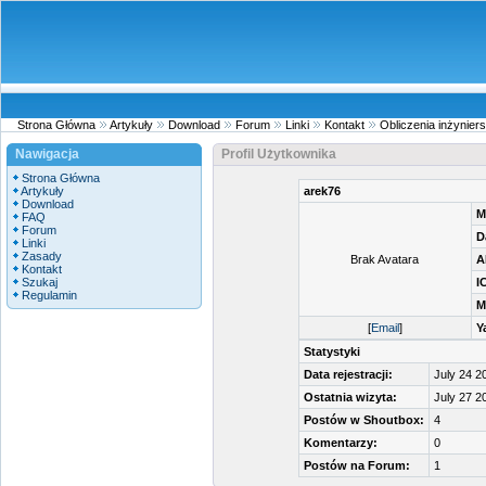
Strona Główna
Artykuły
Download
Forum
Linki
Kontakt
Obliczenia inżyniers
Nawigacja
Profil Użytkownika
Strona Główna
Artykuły
arek76
Download
M
FAQ
Forum
D
Linki
Zasady
Brak Avatara
A
Kontakt
Szukaj
I
Regulamin
M
[
Email
]
Y
Statystyki
Data rejestracji:
July 24 2
Ostatnia wizyta:
July 27 2
Postów w Shoutbox:
4
Komentarzy:
0
Postów na Forum:
1