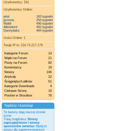
Użytkownicy: 191
Użytkownicy Online:
piotr
183 tygodni
grzesiu
250 tygodni
Waldi
490 tygodni
Allenelord
492 tygodni
Dannyitaks
494 tygodni
Gości Online: 1
Twoje IP to: 216.73.217.179
Kategorie Forum
14
Wątki na Forum
21
Posty na Forum
82
Komentarzy
19
Newsy
106
Artykuły
22
Ściągniętych plików
51
Kategorie Downloads
4
Ciekawe Strony
10
Postów w Shoutbox
76
Toplisty i katalogi
Te banery dają naszej stronie
życie:
Tutaj znajdziesz
Strony
zaprzyjaźnione i strony
sponsorów serwisu:
Będą to
strony dla zainteresowanych